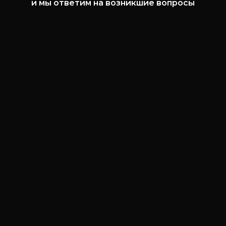
и мы ответим на возникшие вопросы
8 (812) 981-43-26
8 (950) 006-43-22
market@torg-resurs.ru