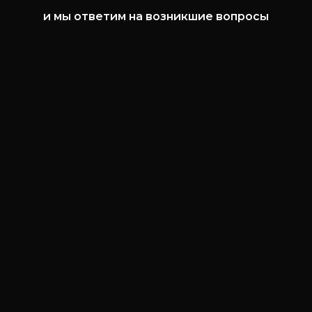
и мы ответим на возникшие вопросы
8 (812) 981-43-26
8 (950) 006-43-22
market@torg-resurs.ru