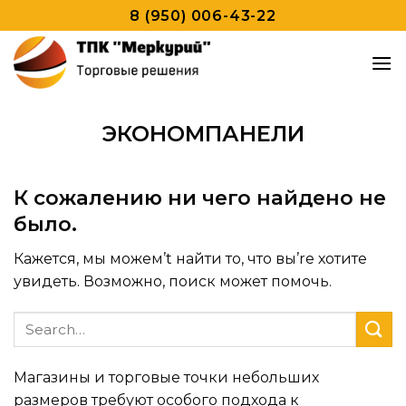
Skip
8 (950) 006-43-22
to
content
ЭКОНОМПАНЕЛИ
К сожалению ни чего найдено не
было.
Кажется, мы можем’t найти то, что вы’re хотите
увидеть. Возможно, поиск может помочь.
Магазины и торговые точки небольших
размеров требуют особого подхода к