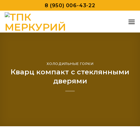
Skip
8 (950) 006-43-22
to
content
ХОЛОДИЛЬНЫЕ ГОРКИ
Кварц компакт с стеклянными
дверями