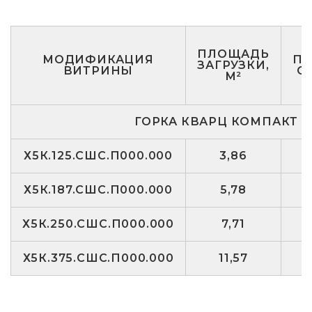
ПЛОЩАДЬ
МОДИФИКАЦИЯ
П
ЗАГРУЗКИ,
ВИТРИНЫ
О
М²
ГОРКА КВАРЦ КОМПАКТ С
Х5К.125.СШС.П000.000
3,86
Х5К.187.СШС.П000.000
5,78
Х5К.250.СШС.П000.000
7,71
Х5К.375.СШС.П000.000
11,57